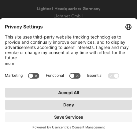
Lightnet Headquarters Germany
Lightnet GmbH
Zollstockgürtel 65
50969 Cologne
info@lightnet.de
Mentions légales de la société
Aviso de privacidad
Conditions générales
Conditions de garantie
Accessibilité