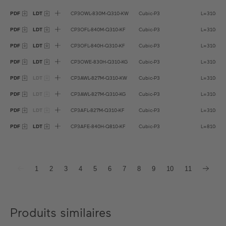
PDF
LDT
CP3OWL-830M-Q310-KW
Cubic-P3
L=310mm
PDF
LDT
CP3OFL-840M-Q310-KF
Cubic-P3
L=310mm
PDF
LDT
CP3OFL-840H-Q310-KF
Cubic-P3
L=310mm
PDF
LDT
CP3OWE-830H-Q310-KG
Cubic-P3
L=310mm
PDF
LDT
CP3AWL-827M-Q310-KW
Cubic-P3
L=310mm
PDF
LDT
CP3AWL-827M-Q310-KG
Cubic-P3
L=310mm
PDF
LDT
CP3AFL-827M-Q310-KF
Cubic-P3
L=310mm
PDF
LDT
CP3AFE-840H-Q810-KF
Cubic-P3
L=810mm
1
2
3
4
5
6
7
8
9
10
11
Produits similaires