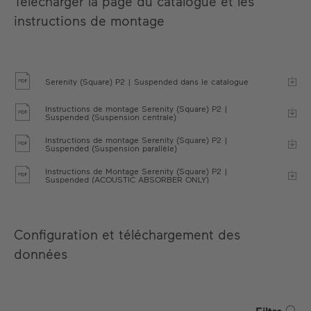
Télécharger la page du catalogue et les
exceptionnelle à d'excellentes performances
instructions de montage
acoustiques.
Green Fabric
Serenity (Square) P2 | Suspended dans le catalogue
Anthracite Fabric
Taupe Fabric
Instructions de montage Serenity (Square) P2 |
Suspended (Suspension centrale)
White Fabric
Instructions de montage Serenity (Square) P2 |
Suspended (Suspension parallèle)
Instructions de Montage Serenity (Square) P2 |
Suspended (ACOUSTIC ABSORBER ONLY)
Configuration et téléchargement des
données