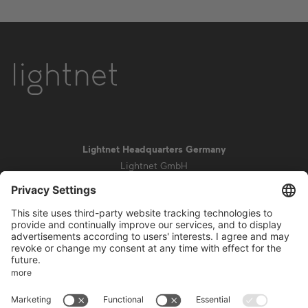
Lightnet Headquarters Germany
Lightnet GmbH
Zollstockgürtel 65
50969 Cologne
info@lightnet.de
Mentions légales de la société
Aviso de privacidad