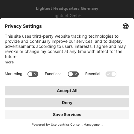
Lightnet Headquarters Germany
Lightnet GmbH
Zollstockgürtel 65
50969 Cologne
info@lightnet.de
Mentions légales de la société
Aviso de privacidad
Conditions générales
Conditions de garantie
Accessibilité