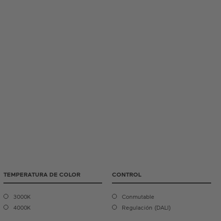
Satin Copper
Satin Cipria
Satin Bronze
TEMPERATURA DE COLOR
CONTROL
3000K
Conmutable
4000K
Regulación (DALI)