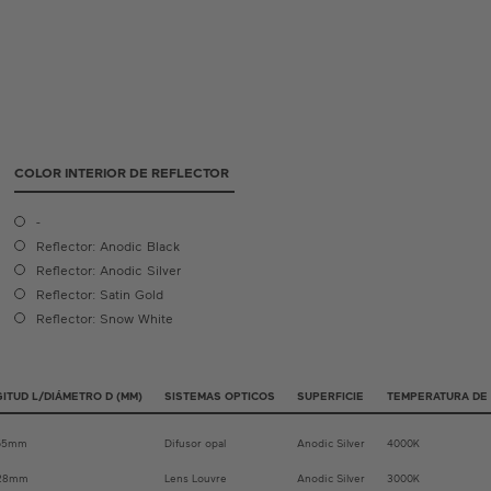
COLOR INTERIOR DE REFLECTOR
-
Reflector: Anodic Black
Reflector: Anodic Silver
Reflector: Satin Gold
Reflector: Snow White
ITUD L/DIÁMETRO D (MM)
SISTEMAS OPTICOS
SUPERFICIE
TEMPERATURA DE
65mm
Difusor opal
Anodic Silver
4000K
28mm
Lens Louvre
Anodic Silver
3000K