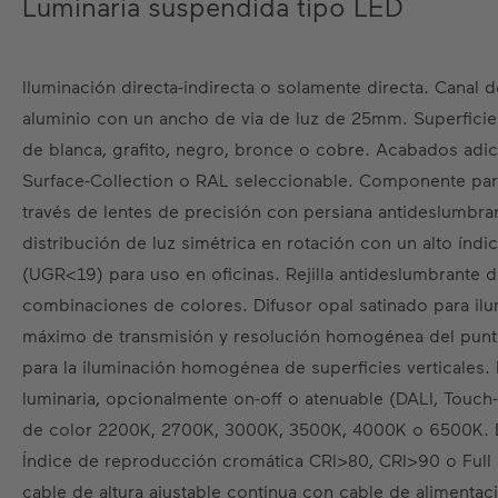
Luminaria suspendida tipo LED
Iluminación directa-indirecta o solamente directa. Canal d
aluminio con un ancho de via de luz de 25mm. Superficie
de blanca, grafito, negro, bronce o cobre. Acabados adic
Surface-Collection o RAL seleccionable. Componente para
través de lentes de precisión con persiana antideslumbra
distribución de luz simétrica en rotación con un alto índ
(UGR<19) para uso en oficinas. Rejilla antideslumbrante d
combinaciones de colores. Difusor opal satinado para il
máximo de transmisión y resolución homogénea del punt
para la iluminación homogénea de superficies verticales. 
luminaria, opcionalmente on-off o atenuable (DALI, Touc
de color 2200K, 2700K, 3000K, 3500K, 4000K o 6500K. B
Índice de reproducción cromática CRI>80, CRI>90 o Ful
cable de altura ajustable continua con cable de alimentac