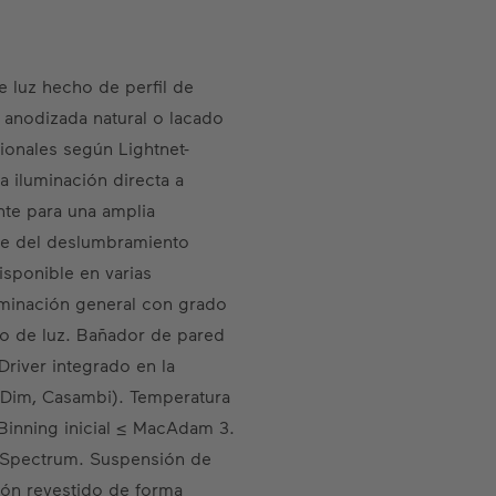
e luz hecho de perfil de
 anodizada natural o lacado
ionales según Lightnet-
 iluminación directa a
nte para una amplia
ice del deslumbramiento
isponible en varias
uminación general con grado
o de luz. Bañador de pared
Driver integrado en la
h-Dim, Casambi). Temperatura
inning inicial ≤ MacAdam 3.
l Spectrum. Suspensión de
ión revestido de forma