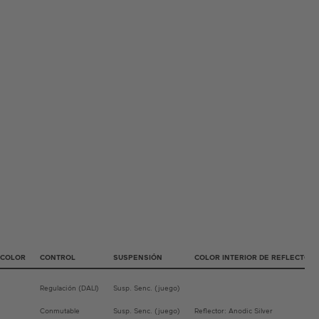
 COLOR
CONTROL
SUSPENSIÓN
COLOR INTERIOR DE REFLECTOR
Regulación (DALI)
Susp. Senc. (juego)
Conmutable
Susp. Senc. (juego)
Reflector: Anodic Silver