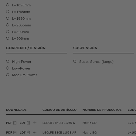
L=1628mm
L=1765mm
L=1990mm
L=2055mm
L=890mm
L=906mm
CORRIENTE/TENSIÓN
SUSPENSIÓN
High-Power
Susp. Senc. (juego)
Low-Power
Medium-Power
DOWNLOADS
CÓDIGO DE ARTÍCULO
NOMBRE DE PRODUCTOS
LONG
PDF
LDT
LGQOFL-840M-L1765-A
Matric-GQ
L=17
PDF
LDT
LGQLFE-830E-L1628-AF
Matric-GQ
L=16