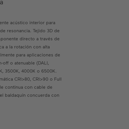
a
ente acústico interior para
de resonancia. Tejido 3D de
mponente directo a través de
ca a la rotación con alta
lmente para aplicaciones de
n-off o atenuable (DALI,
0K, 3500K, 4000K o 6500K.
mática CRI>80, CRI>90 o Full
le continua con cable de
del baldaquín concuerda con