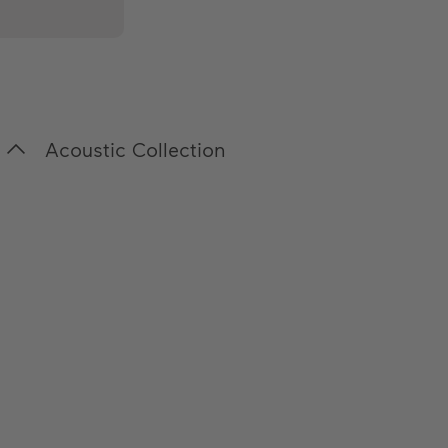
Acoustic Collection
Nuestra cuidada selección de materiales acústicos
ecológicos combina una estética excepcional con
un excelente rendimiento acústico.
Green Fabric
Anthracite Fabric