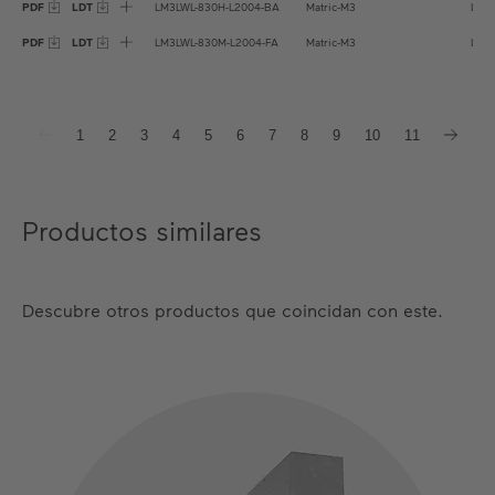
PDF
LDT
LM3LWL-830H-L2004-BA
Matric-M3
L=2
PDF
LDT
LM3LWL-830M-L2004-FA
Matric-M3
L=2
1
2
3
4
5
6
7
8
9
10
11
Productos similares
Descubre otros productos que coincidan con este.