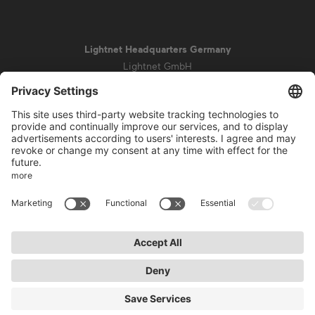
Lightnet Headquarters Germany
Lightnet GmbH
Zollstockgürtel 65
50969 Colonia
info@lightnet.de
Aviso legal
Política de privacidad
Condiciones generales
Condiciones de la garantía
Accesibilidad