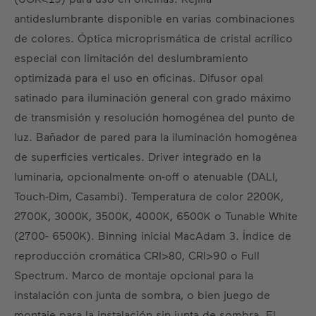
ES
DE
EN
US
FR
antideslumbrante disponible en varias combinaciones
de colores. Óptica microprismática de cristal acrílico
especial con limitación del deslumbramiento
optimizada para el uso en oficinas. Difusor opal
satinado para iluminación general con grado máximo
de transmisión y resolución homogénea del punto de
luz. Bañador de pared para la iluminación homogénea
de superficies verticales. Driver integrado en la
luminaria, opcionalmente on-off o atenuable (DALI,
Touch-Dim, Casambi). Temperatura de color 2200K,
2700K, 3000K, 3500K, 4000K, 6500K o Tunable White
(2700- 6500K). Binning inicial MacAdam 3. Índice de
reproducción cromática CRI>80, CRI>90 o Full
Spectrum. Marco de montaje opcional para la
instalación con junta de sombra, o bien juego de
montaje para la instalación sin junta de sombra. El