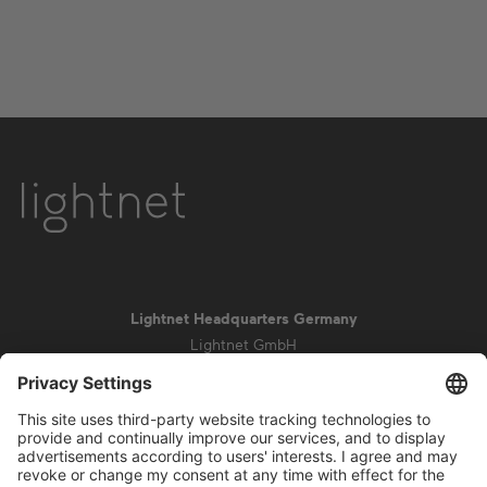
Lightnet Headquarters Germany
Lightnet GmbH
Zollstockgürtel 65
50969 Colonia
info@lightnet.de