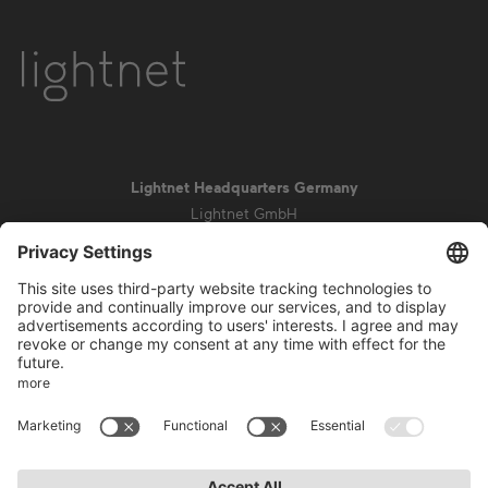
Lightnet Headquarters Germany
Lightnet GmbH
Zollstockgürtel 65
50969 Colonia
info@lightnet.de
Aviso legal
Política de privacidad
Condiciones generales
Condiciones de la garantía