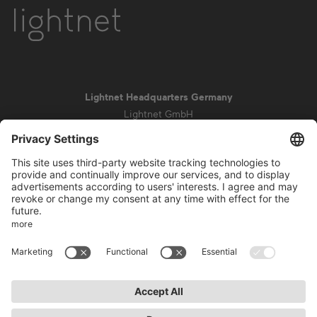
Lightnet Headquarters Germany
Lightnet GmbH
Zollstockgürtel 65
50969 Colonia
info@lightnet.de
Aviso legal
Política de privacidad
Condiciones generales
Condiciones de la garantía
Accesibilidad