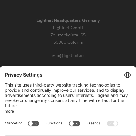
Lightnet Headquarters Germany
Lightnet GmbH
Zollstockgürtel 65
50969 Colonia
info@lightnet.de
Aviso legal
Política de privacidad
Condiciones generales
Condiciones de la garantía
Accesibilidad