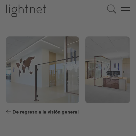
ES
DE
EN
US
FR
De regreso a la visión general