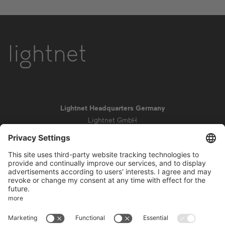
Lightnet Headquarters Germany
Lightnet GmbH
Zollstockgürtel 65
50969 Colonia
info@lightnet.de
Aviso legal
Política de privacidad