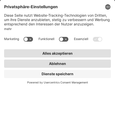
50969 Köln
info@lightnet.de
Impressum
Datenschutz
AGB
Garantiebedingungen
Barrierefreiheit