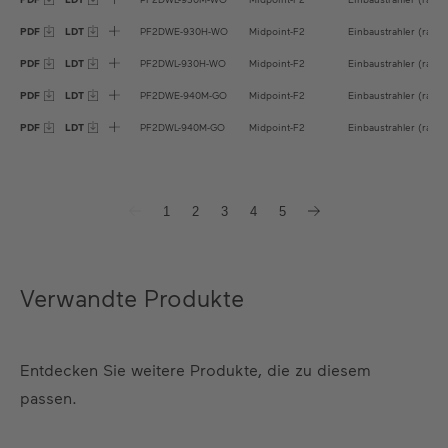
PDF
LDT
PF2DWE-930H-WO
Midpoint-F2
Einbaustrahler (rahm
PDF
LDT
PF2DWL-930H-WO
Midpoint-F2
Einbaustrahler (rahm
PDF
LDT
PF2DWE-940M-GO
Midpoint-F2
Einbaustrahler (rahm
PDF
LDT
PF2DWL-940M-GO
Midpoint-F2
Einbaustrahler (rahm
1
2
3
4
5
Verwandte Produkte
Entdecken Sie weitere Produkte, die zu diesem
passen.